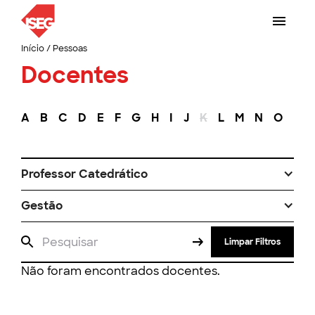
Início
/
Pessoas
Docentes
A
B
C
D
E
F
G
H
I
J
K
L
M
N
O
P
Professor Catedrático
Gestão
Limpar Filtros
Não foram encontrados docentes.