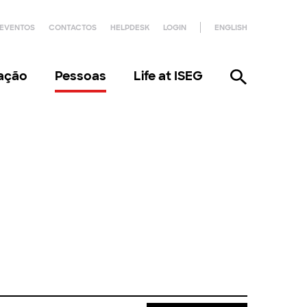
EVENTOS
CONTACTOS
HELPDESK
LOGIN
ENGLISH
gação
Pessoas
Life at ISEG