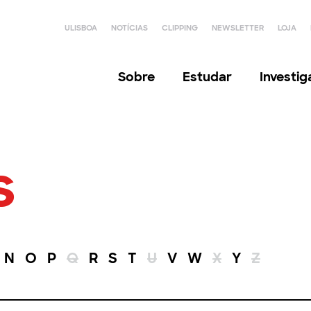
ULISBOA
NOTÍCIAS
CLIPPING
NEWSLETTER
LOJA
Sobre
Estudar
Investi
s
N
O
P
Q
R
S
T
U
V
W
X
Y
Z