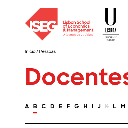
Início
/
Pessoas
Docente
A
B
C
D
E
F
G
H
I
J
K
L
M