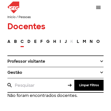
Início
/
Pessoas
Docentes
A
B
C
D
E
F
G
H
I
J
K
L
M
N
O
P
Professor visitante
Gestão
Limpar Filtros
Não foram encontrados docentes.