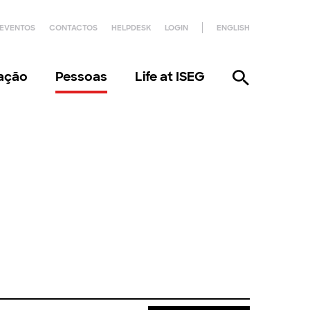
EVENTOS
CONTACTOS
HELPDESK
LOGIN
ENGLISH
gação
Pessoas
Life at ISEG