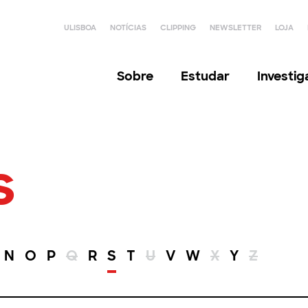
ULISBOA
NOTÍCIAS
CLIPPING
NEWSLETTER
LOJA
Sobre
Estudar
Investi
s
N
O
P
Q
R
S
T
U
V
W
X
Y
Z