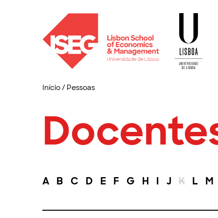
Início
/
Pessoas
Docente
A
B
C
D
E
F
G
H
I
J
K
L
M