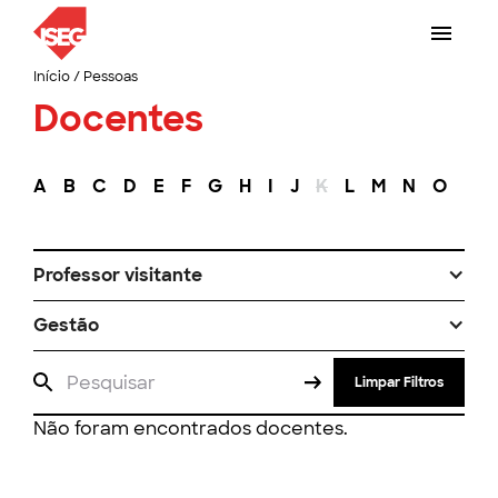
Início
/
Pessoas
Docentes
A
B
C
D
E
F
G
H
I
J
K
L
M
N
O
P
Professor visitante
Gestão
Limpar Filtros
Não foram encontrados docentes.