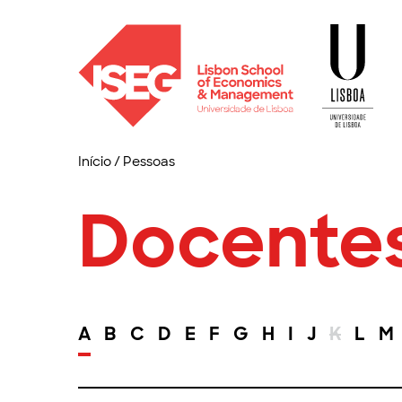
Início
/
Pessoas
Docente
A
B
C
D
E
F
G
H
I
J
K
L
M