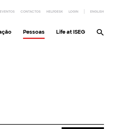
EVENTOS
CONTACTOS
HELPDESK
LOGIN
ENGLISH
gação
Pessoas
Life at ISEG