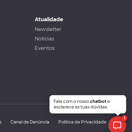
s
Atualidade
Newsletter
Notícias
Eventos
Fala com o nosso
chatbot
e
esclarece as tuas dúvidas.
1
s
Canal de Denúncia
Política de Privacidade
Chat