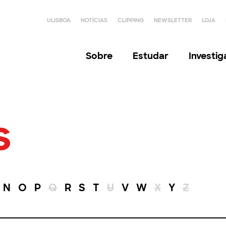
ULISBOA
NOTÍCIAS
CLIPPING
NEWSLETTER
LOJA
Sobre
Estudar
Investi
s
N
O
P
Q
R
S
T
U
V
W
X
Y
Z