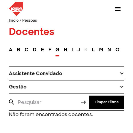
Início
/
Pessoas
Docentes
A
B
C
D
E
F
G
H
I
J
K
L
M
N
O
P
Assistente Convidado
Gestão
Limpar Filtros
Não foram encontrados docentes.