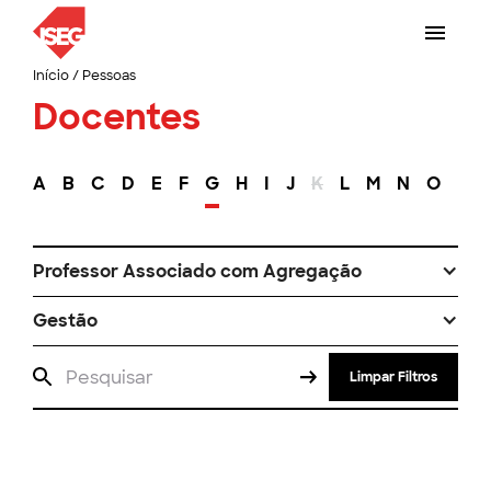
Início
/
Pessoas
Docentes
A
B
C
D
E
F
G
H
I
J
K
L
M
N
O
P
Professor Associado com Agregação
Gestão
Limpar Filtros