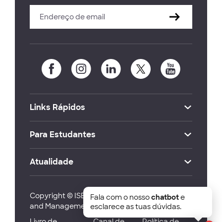
Links Rápidos
Para Estudantes
Atualidade
Copyright © ISEG Lisbon School of Economics
Fala com o nosso
chatbot
e
and Management 2026
esclarece as tuas dúvidas.
Livro de
Canal de
Política de