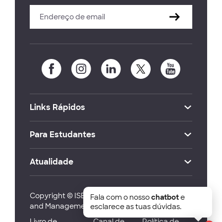
Links Rápidos
Para Estudantes
Atualidade
Copyright © ISEG Lisbon School of Economics
Fala com o nosso
chatbot
e
and Management 2026
esclarece as tuas dúvidas.
Livro de
Canal de
Política de