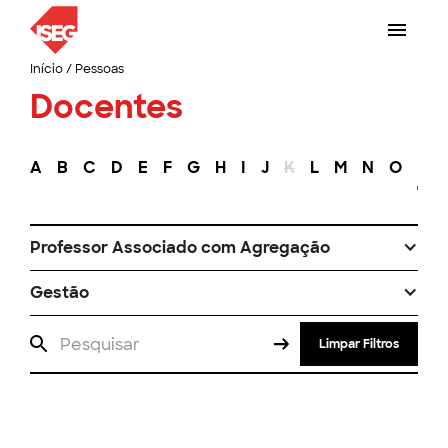
Início
/
Pessoas
Docentes
A
B
C
D
E
F
G
H
I
J
K
L
M
N
O
P
Professor Associado com Agregação
Gestão
Limpar Filtros