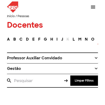
Início
/
Pessoas
Docentes
A
B
C
D
E
F
G
H
I
J
K
L
M
N
O
P
Professor Auxiliar Convidado
Gestão
Limpar Filtros