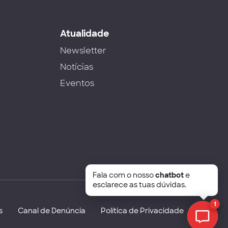
s
Atualidade
Newsletter
Notícias
Eventos
Fala com o nosso
chatbot
e
esclarece as tuas dúvidas.
1
s
Canal de Denúncia
Política de Privacidade
Chat