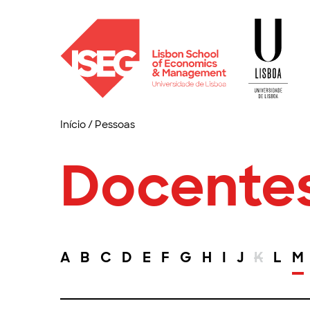
Início
/
Pessoas
Docente
A
B
C
D
E
F
G
H
I
J
K
L
M