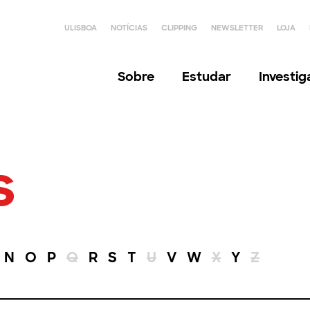
ULISBOA
NOTÍCIAS
CLIPPING
NEWSLETTER
LOJA
Sobre
Estudar
Investi
s
N
O
P
Q
R
S
T
U
V
W
X
Y
Z