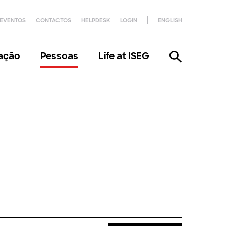
EVENTOS
CONTACTOS
HELPDESK
LOGIN
ENGLISH
gação
Pessoas
Life at ISEG