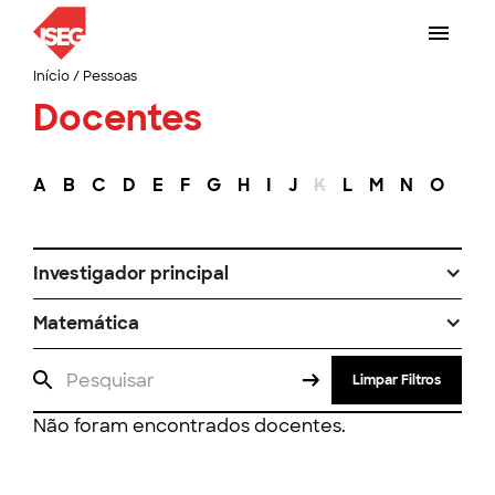
Início
/
Pessoas
Docentes
A
B
C
D
E
F
G
H
I
J
K
L
M
N
O
P
Investigador principal
Matemática
Limpar Filtros
Não foram encontrados docentes.