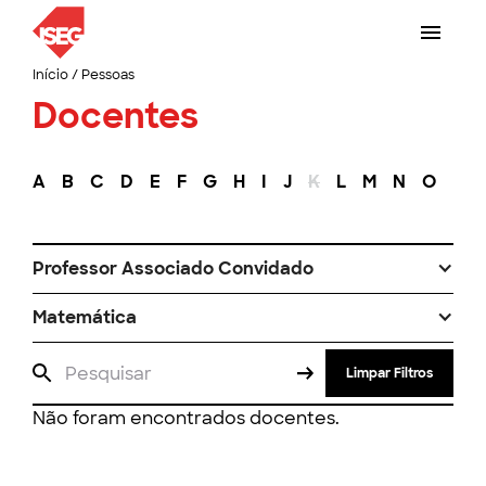
Início
/
Pessoas
Docentes
A
B
C
D
E
F
G
H
I
J
K
L
M
N
O
P
Professor Associado Convidado
Matemática
Limpar Filtros
Não foram encontrados docentes.