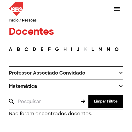
Início
/
Pessoas
Docentes
A
B
C
D
E
F
G
H
I
J
K
L
M
N
O
P
Professor Associado Convidado
Matemática
Limpar Filtros
Não foram encontrados docentes.