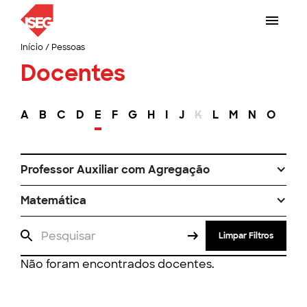
Início
/
Pessoas
Docentes
A
B
C
D
E
F
G
H
I
J
K
L
M
N
O
P
Professor Auxiliar com Agregação
Matemática
Limpar Filtros
Não foram encontrados docentes.