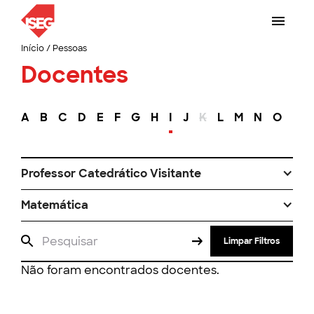
Início
/
Pessoas
Docentes
A
B
C
D
E
F
G
H
I
J
K
L
M
N
O
P
Professor Catedrático Visitante
Matemática
Limpar Filtros
Não foram encontrados docentes.