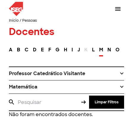
Início
/
Pessoas
Docentes
A
B
C
D
E
F
G
H
I
J
K
L
M
N
O
P
Professor Catedrático Visitante
Matemática
Limpar Filtros
Não foram encontrados docentes.