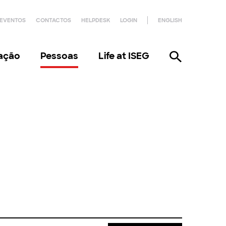
EVENTOS
CONTACTOS
HELPDESK
LOGIN
ENGLISH
gação
Pessoas
Life at ISEG