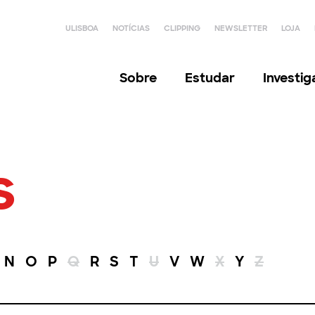
ULISBOA
NOTÍCIAS
CLIPPING
NEWSLETTER
LOJA
Sobre
Estudar
Investi
s
N
O
P
Q
R
S
T
U
V
W
X
Y
Z