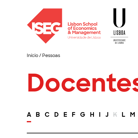
Início
/
Pessoas
Docente
A
B
C
D
E
F
G
H
I
J
K
L
M