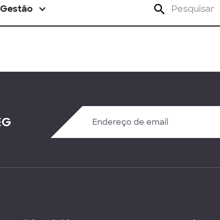
Gestão
EG