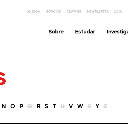
ULISBOA
NOTÍCIAS
CLIPPING
NEWSLETTER
LOJA
Sobre
Estudar
Investi
s
N
O
P
Q
R
S
T
U
V
W
X
Y
Z