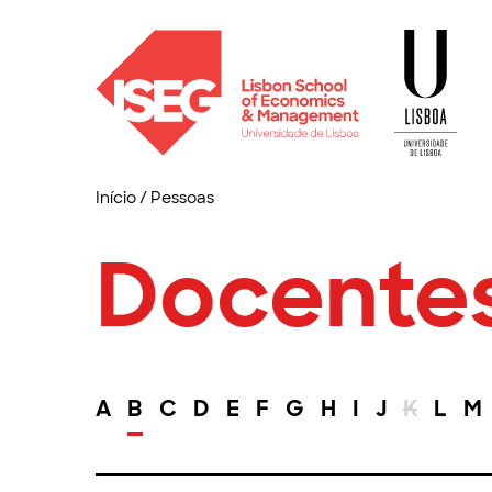
Início
/
Pessoas
Docente
A
B
C
D
E
F
G
H
I
J
K
L
M