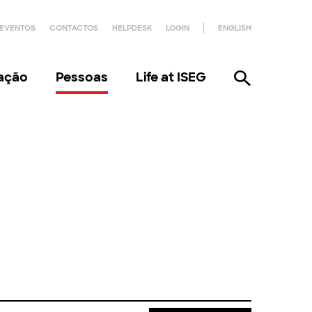
EVENTOS
CONTACTOS
HELPDESK
LOGIN
ENGLISH
gação
Pessoas
Life at ISEG