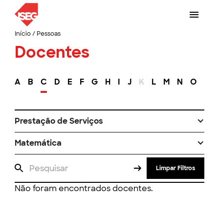
Início
/
Pessoas
Docentes
A
B
C
D
E
F
G
H
I
J
K
L
M
N
O
P
Prestação de Serviços
Matemática
Limpar Filtros
Não foram encontrados docentes.