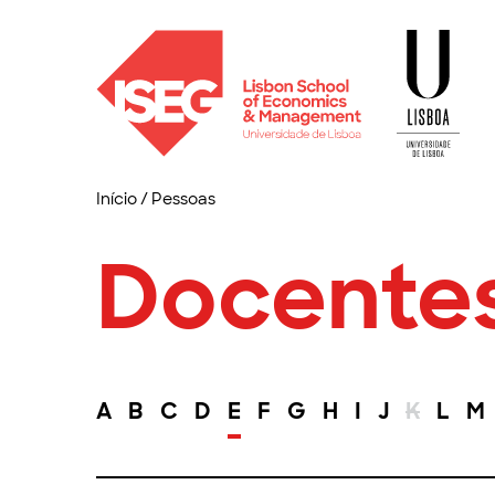
Início
/
Pessoas
Docente
A
B
C
D
E
F
G
H
I
J
K
L
M