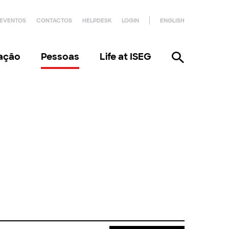
EVENTOS
CONTACTOS
HELPDESK
LOGIN
ENGLISH
gação
Pessoas
Life at ISEG