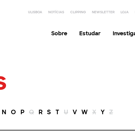
ULISBOA
NOTÍCIAS
CLIPPING
NEWSLETTER
LOJA
Sobre
Estudar
Investi
s
N
O
P
Q
R
S
T
U
V
W
X
Y
Z