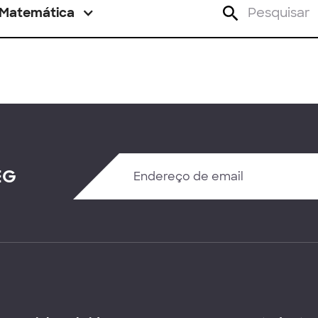
Matemática
EG