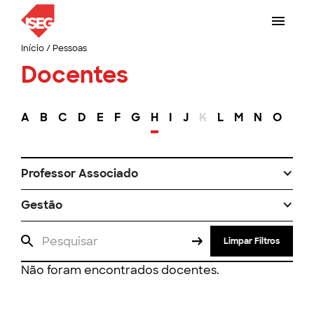
Início
/
Pessoas
Docentes
A
B
C
D
E
F
G
H
I
J
K
L
M
N
O
P
Professor Associado
Gestão
Limpar Filtros
Não foram encontrados docentes.