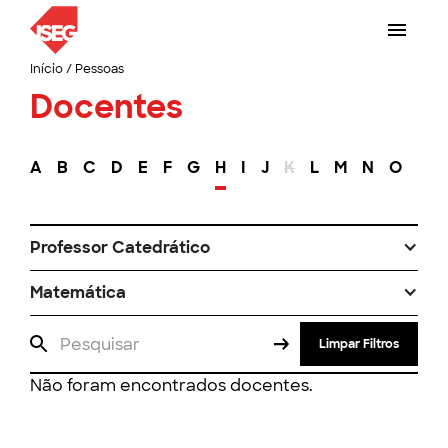
Início
/
Pessoas
Docentes
A
B
C
D
E
F
G
H
I
J
K
L
M
N
O
P
Professor Catedrático
Matemática
Limpar Filtros
Não foram encontrados docentes.