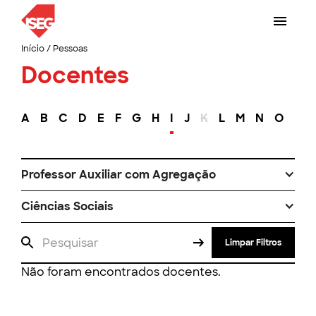
Início
/
Pessoas
Docentes
A
B
C
D
E
F
G
H
I
J
K
L
M
N
O
P
Professor Auxiliar com Agregação
Ciências Sociais
Limpar Filtros
Não foram encontrados docentes.