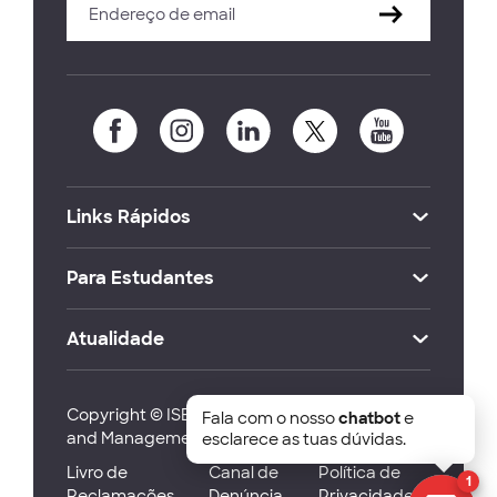
Links Rápidos
Para Estudantes
Atualidade
Copyright © ISEG Lisbon School of Economics
Fala com o nosso
chatbot
e
and Management 2026
esclarece as tuas dúvidas.
Livro de
Canal de
Política de
1
Reclamações
Denúncia
Privacidade