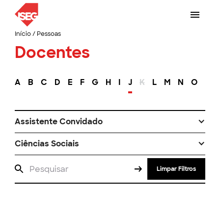
Início
/
Pessoas
Docentes
A
B
C
D
E
F
G
H
I
J
K
L
M
N
O
P
Assistente Convidado
Ciências Sociais
Limpar Filtros