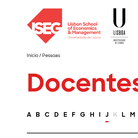
Início
/
Pessoas
Docente
A
B
C
D
E
F
G
H
I
J
K
L
M