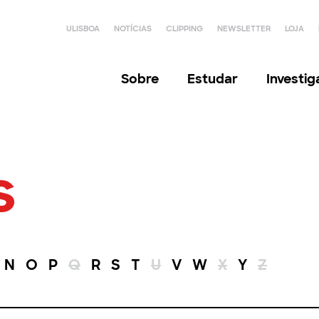
ULISBOA
NOTÍCIAS
CLIPPING
NEWSLETTER
LOJA
Sobre
Estudar
Investi
s
N
O
P
Q
R
S
T
U
V
W
X
Y
Z