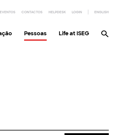
EVENTOS
CONTACTOS
HELPDESK
LOGIN
ENGLISH
gação
Pessoas
Life at ISEG