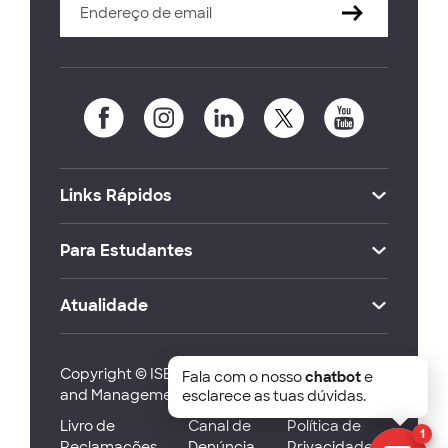
Links Rápidos
Para Estudantes
Atualidade
Copyright © ISEG Lisbon School of Economics
Fala com o nosso
chatbot
e
and Management 2026
esclarece as tuas dúvidas.
Livro de
Canal de
Política de
1
Reclamações
Denúncia
Privacidade