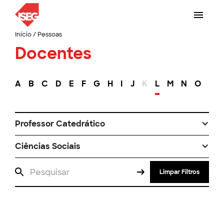
Início
/
Pessoas
Docentes
A
B
C
D
E
F
G
H
I
J
K
L
M
N
O
P
Professor Catedrático
Ciências Sociais
Limpar Filtros