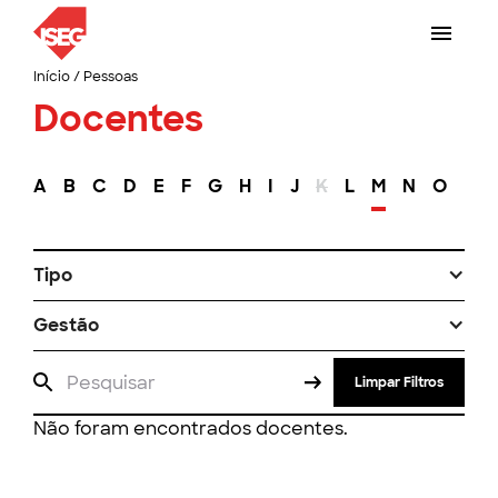
Início
/
Pessoas
Docentes
A
B
C
D
E
F
G
H
I
J
K
L
M
N
O
P
Tipo
Gestão
Limpar Filtros
Não foram encontrados docentes.