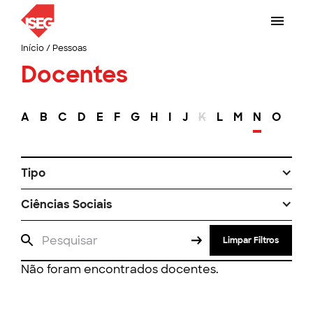
Início
/
Pessoas
Docentes
A
B
C
D
E
F
G
H
I
J
K
L
M
N
O
P
Tipo
Ciências Sociais
Limpar Filtros
Não foram encontrados docentes.