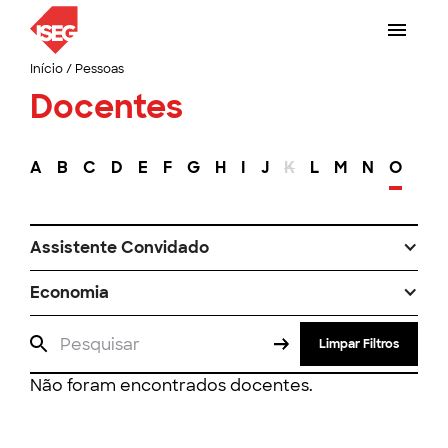
Início
/
Pessoas
Docentes
A
B
C
D
E
F
G
H
I
J
K
L
M
N
O
P
Assistente Convidado
Economia
Limpar Filtros
Não foram encontrados docentes.