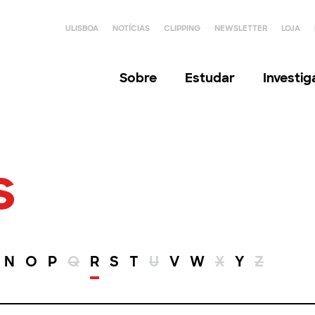
ULISBOA
NOTÍCIAS
CLIPPING
NEWSLETTER
LOJA
Sobre
Estudar
Investi
s
N
O
P
Q
R
S
T
U
V
W
X
Y
Z