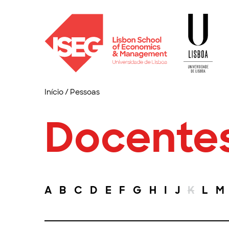
Início
/
Pessoas
Docente
A
B
C
D
E
F
G
H
I
J
K
L
M