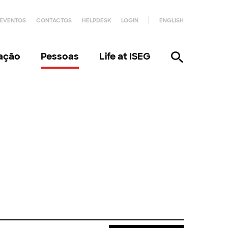
EVENTOS
CONTACTOS
HELPDESK
LOGIN
ENGLISH
gação
Pessoas
Life at ISEG