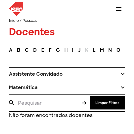
Início
/
Pessoas
Docentes
A
B
C
D
E
F
G
H
I
J
K
L
M
N
O
P
Assistente Convidado
Matemática
Limpar Filtros
Não foram encontrados docentes.