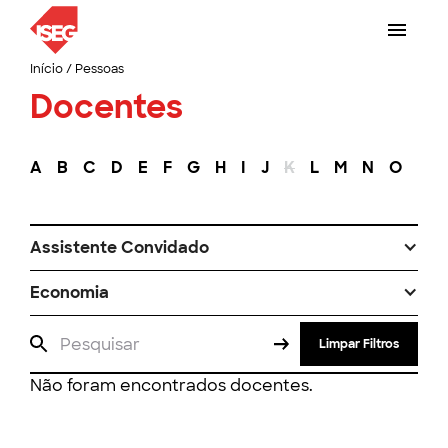
Início
/
Pessoas
Docentes
A
B
C
D
E
F
G
H
I
J
K
L
M
N
O
P
Assistente Convidado
Economia
Limpar Filtros
Não foram encontrados docentes.