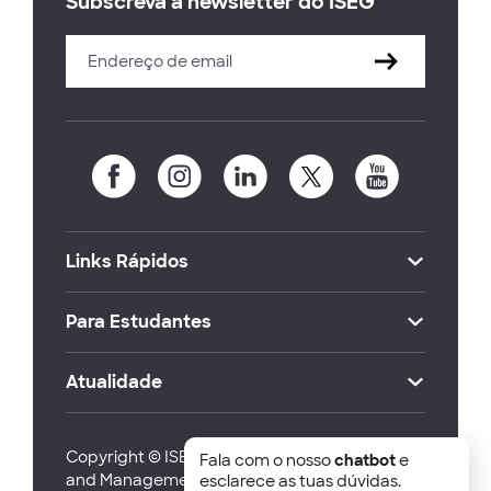
Subscreva a newsletter do ISEG
Links Rápidos
Para Estudantes
Atualidade
Copyright © ISEG Lisbon School of Economics
Fala com o nosso
chatbot
e
and Management 2026
esclarece as tuas dúvidas.