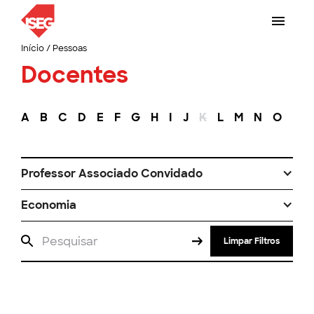
Início
/
Pessoas
Docentes
A
B
C
D
E
F
G
H
I
J
K
L
M
N
O
P
Professor Associado Convidado
Economia
Limpar Filtros