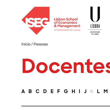
Início
/
Pessoas
Docente
A
B
C
D
E
F
G
H
I
J
K
L
M