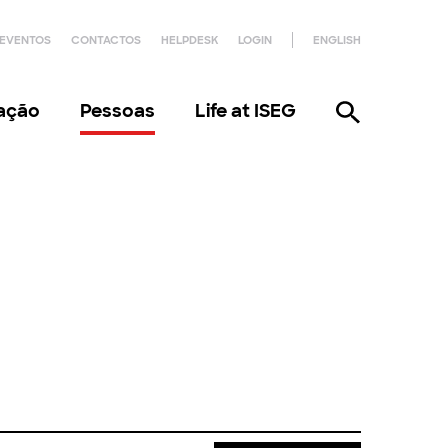
EVENTOS
CONTACTOS
HELPDESK
LOGIN
ENGLISH
gação
Pessoas
Life at ISEG