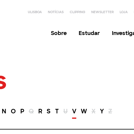
ULISBOA
NOTÍCIAS
CLIPPING
NEWSLETTER
LOJA
Sobre
Estudar
Investi
s
N
O
P
Q
R
S
T
U
V
W
X
Y
Z