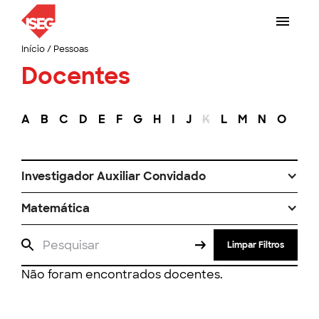
Início
/
Pessoas
Docentes
A
B
C
D
E
F
G
H
I
J
K
L
M
N
O
P
Investigador Auxiliar Convidado
Matemática
Limpar Filtros
Não foram encontrados docentes.