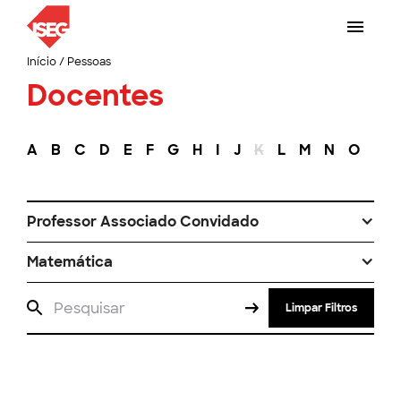
Início
/
Pessoas
Docentes
A
B
C
D
E
F
G
H
I
J
K
L
M
N
O
P
Professor Associado Convidado
Matemática
Limpar Filtros