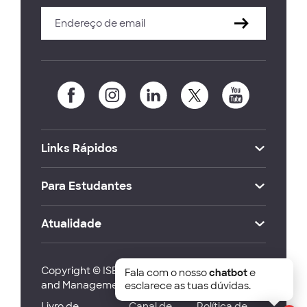
Links Rápidos
Para Estudantes
Atualidade
Copyright © ISEG Lisbon School of Economics
Fala com o nosso
chatbot
e
and Management 2026
esclarece as tuas dúvidas.
Livro de
Canal de
Política de