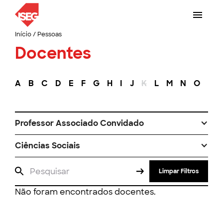
Início
/
Pessoas
Docentes
A
B
C
D
E
F
G
H
I
J
K
L
M
N
O
P
Professor Associado Convidado
Ciências Sociais
Limpar Filtros
Não foram encontrados docentes.