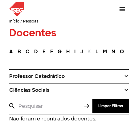
Início
/
Pessoas
Docentes
A
B
C
D
E
F
G
H
I
J
K
L
M
N
O
P
Professor Catedrático
Ciências Sociais
Limpar Filtros
Não foram encontrados docentes.