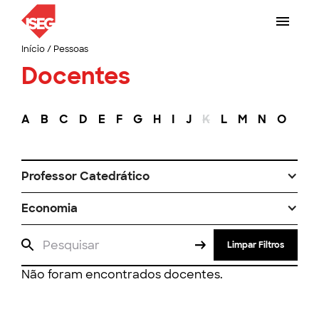
Início
/
Pessoas
Docentes
A
B
C
D
E
F
G
H
I
J
K
L
M
N
O
P
Professor Catedrático
Economia
Limpar Filtros
Não foram encontrados docentes.