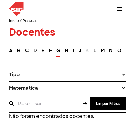
Início
/
Pessoas
Docentes
A
B
C
D
E
F
G
H
I
J
K
L
M
N
O
P
Tipo
Matemática
Limpar Filtros
Não foram encontrados docentes.