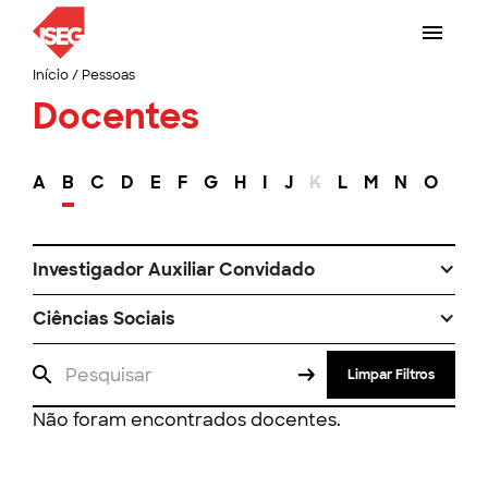
Início
/
Pessoas
Docentes
A
B
C
D
E
F
G
H
I
J
K
L
M
N
O
P
Investigador Auxiliar Convidado
Ciências Sociais
Limpar Filtros
Não foram encontrados docentes.