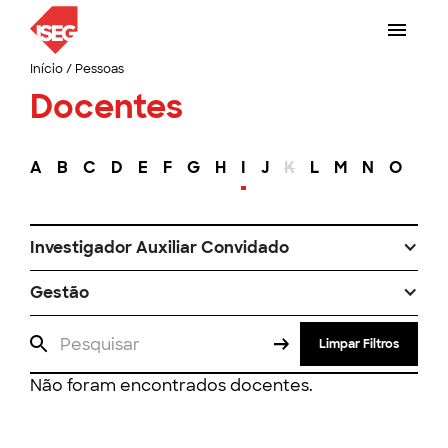
Início
/
Pessoas
Docentes
A
B
C
D
E
F
G
H
I
J
K
L
M
N
O
P
Investigador Auxiliar Convidado
Gestão
Limpar Filtros
Não foram encontrados docentes.