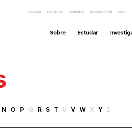
ULISBOA
NOTÍCIAS
CLIPPING
NEWSLETTER
LOJA
Sobre
Estudar
Investi
s
N
O
P
Q
R
S
T
U
V
W
X
Y
Z