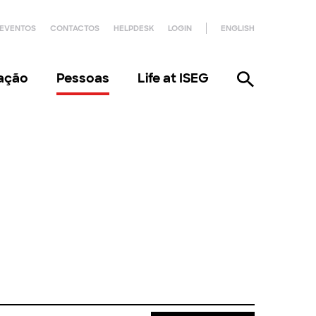
EVENTOS
CONTACTOS
HELPDESK
LOGIN
ENGLISH
gação
Pessoas
Life at ISEG