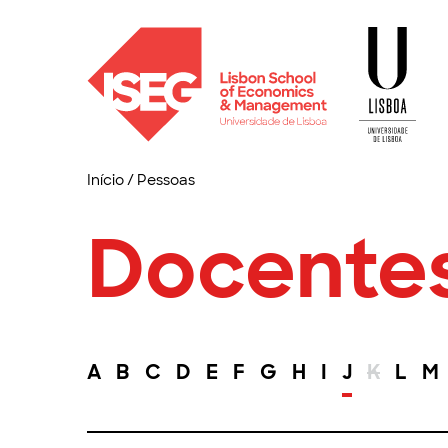
Início
/
Pessoas
Docente
A
B
C
D
E
F
G
H
I
J
K
L
M