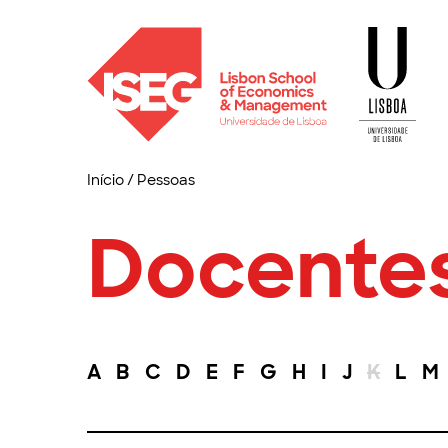
Início
/
Pessoas
Docente
A
B
C
D
E
F
G
H
I
J
K
L
M