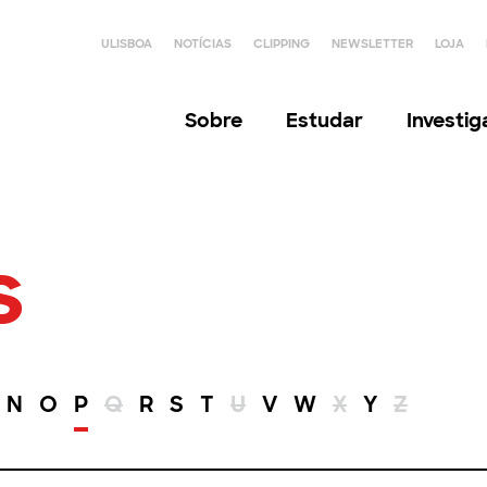
ULISBOA
NOTÍCIAS
CLIPPING
NEWSLETTER
LOJA
Sobre
Estudar
Investi
s
N
O
P
Q
R
S
T
U
V
W
X
Y
Z