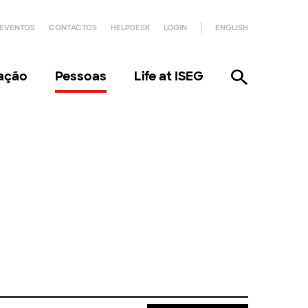
EVENTOS
CONTACTOS
HELPDESK
LOGIN
ENGLISH
gação
Pessoas
Life at ISEG