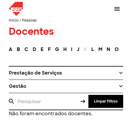
Início
/
Pessoas
Docentes
A
B
C
D
E
F
G
H
I
J
K
L
M
N
O
P
Prestação de Serviços
Gestão
Limpar Filtros
Não foram encontrados docentes.