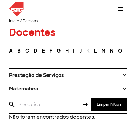
Início
/
Pessoas
Docentes
A
B
C
D
E
F
G
H
I
J
K
L
M
N
O
P
Prestação de Serviços
Matemática
Limpar Filtros
Não foram encontrados docentes.