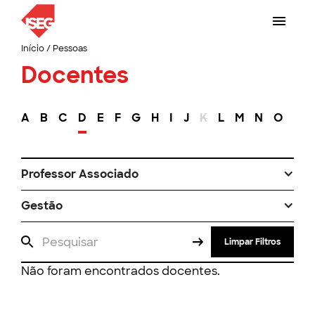
Início
/
Pessoas
Docentes
A
B
C
D
E
F
G
H
I
J
K
L
M
N
O
P
Professor Associado
Gestão
Limpar Filtros
Não foram encontrados docentes.