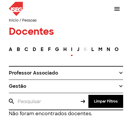
Início
/
Pessoas
Docentes
A
B
C
D
E
F
G
H
I
J
K
L
M
N
O
P
Professor Associado
Gestão
Limpar Filtros
Não foram encontrados docentes.