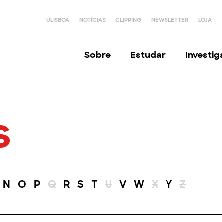
ULISBOA
NOTÍCIAS
CLIPPING
NEWSLETTER
LOJA
Sobre
Estudar
Investi
s
N
O
P
Q
R
S
T
U
V
W
X
Y
Z