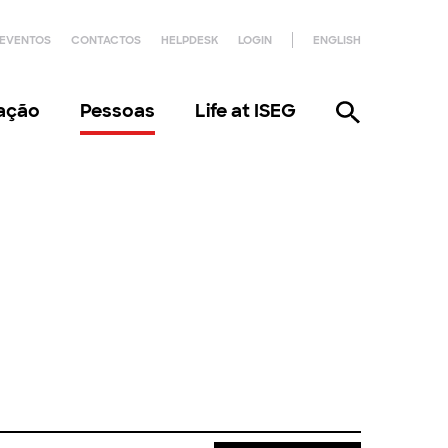
EVENTOS
CONTACTOS
HELPDESK
LOGIN
ENGLISH
gação
Pessoas
Life at ISEG