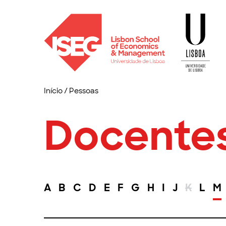
Início
/
Pessoas
Docente
A
B
C
D
E
F
G
H
I
J
K
L
M